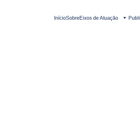
Início
Sobre
Eixos de Atuação
Publ
iveira – é sociólogo, especialista em gestão pública, psicanali
ICOOPS