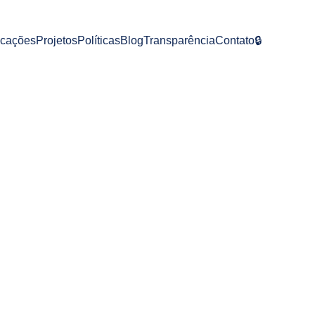
icações
Projetos
Políticas
Blog
Transparência
Contato
🔒
sta e colaborador voluntário do