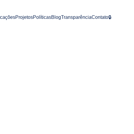
icações
Projetos
Políticas
Blog
Transparência
Contato
🔒
re Conosco!